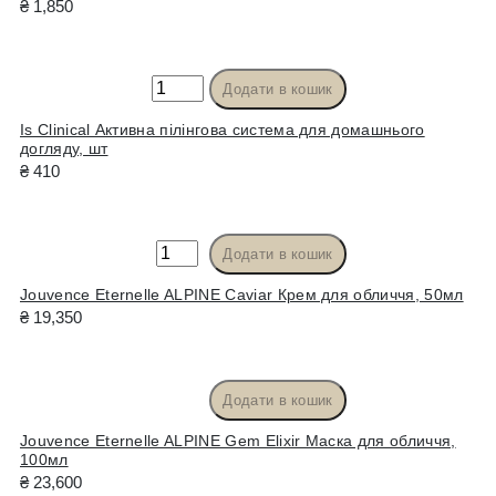
₴
1,850
шкіри,
Exofoliating
150мл
Pad,
кількість
пади
Is
Додати в кошик
з
Clinical
біоспікулами
Is Clinical Активна пілінгова система для домашнього
Активна
догляду, шт
70
пілінгова
₴
410
шт
система
кількість
для
домашнього
Jouvence
Додати в кошик
догляду,
Eternelle
Jouvence Eternelle ALPINE Caviar Крем для обличчя, 50мл
шт
ALPINE
₴
19,350
кількість
Caviar
Крем
для
Додати в кошик
обличчя,
Jouvence
50мл
Jouvence Eternelle ALPINE Gem Elixir Маска для обличчя,
Eternelle
100мл
кількість
ALPINE
₴
23,600