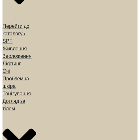
Перейти до
каталогу ›
SPF
Живлення
Зволоження
Ліфтинг
Очі
Проблемна
шкіра
Тонізування
Догляд за
тілом