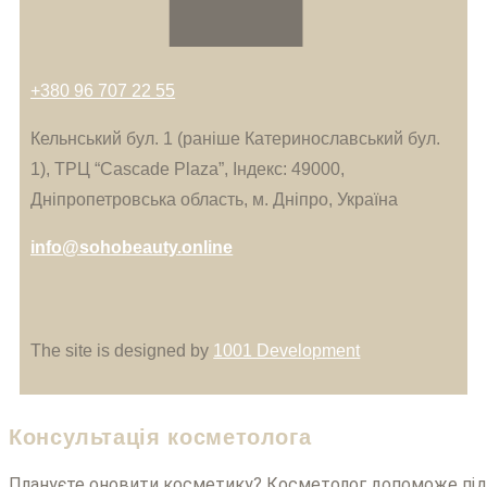
+380 96 707 22 55
Кельнський бул. 1 (раніше Катеринославський бул.
1), ТРЦ “Cascade Plaza”, Індекс: 49000,
Дніпропетровська область, м. Дніпро, Українa
info@sohobeauty.online
The site is designed by
1001 Development
Консультація косметолога
Плануєте оновити косметику? Косметолог допоможе піді