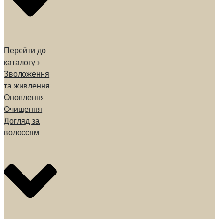
Перейти до
каталогу ›
Зволоження
та живлення
Оновлення
Очищення
Догляд за
волоссям