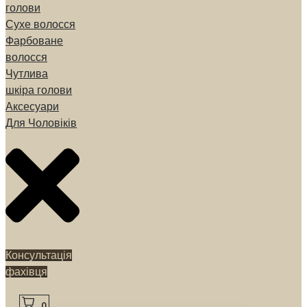
голови
Сухе волосся
Фарбоване
волосся
Чутлива
шкіра голови
Аксесуари
Для Чоловіків
Консультація
фахівця
0