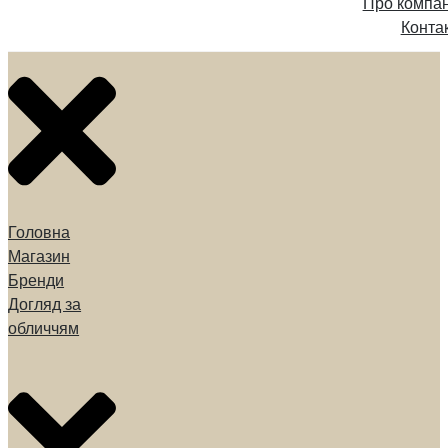
Про компа
Конта
Головна
Магазин
Бренди
Догляд за
обличчям