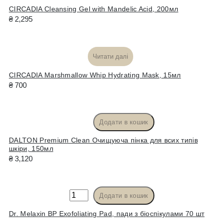
Cleansing
CIRCADIA Cleansing Gel with Mandelic Acid, 200мл
Gel
₴
2,295
with
Mandelic
Acid,
Читати далі
200мл
кількість
CIRCADIA Marshmallow Whip Hydrating Mask, 15мл
₴
700
Додати в кошик
DALTON
DALTON Premium Clean Очищуюча пінка для всих типів
Premium
шкіри, 150мл
Clean
₴
3,120
Очищуюча
пінка
для
Dr.
Додати в кошик
всих
Melaxin
типів
Dr. Melaxin BP Exofoliating Pad, пади з біоспікулами 70 шт
BP