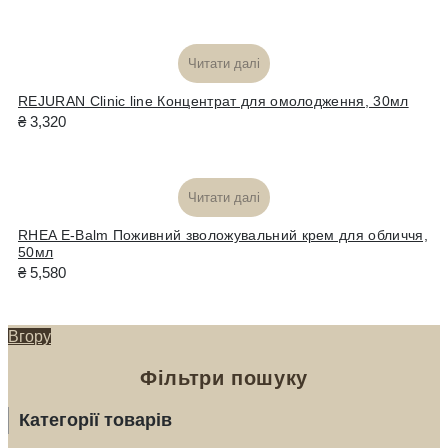
Gem
Elixir
Маска
Читати далі
для
обличчя,
REJURAN Clinic line Концентрат для омолодження, 30мл
100мл
₴
3,320
кількість
Читати далі
RHEA E-Balm Поживний зволожувальний крем для обличчя,
50мл
₴
5,580
Вгору
Фільтри пошуку
Категорії товарів