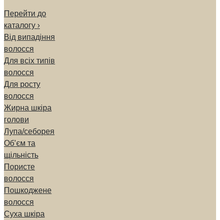
Перейти до
каталогу ›
Від випадіння
волосся
Для всіх типів
волосся
Для росту
волосся
Жирна шкіра
голови
Лупа/себорея
Обʼєм та
щільність
Пористе
волосся
Пошкоджене
волосся
Суха шкіра